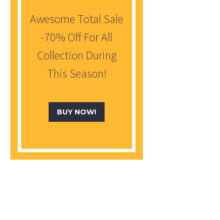
Awesome Total Sale
-70% Off For All
Collection During
This Season!
BUY NOW!