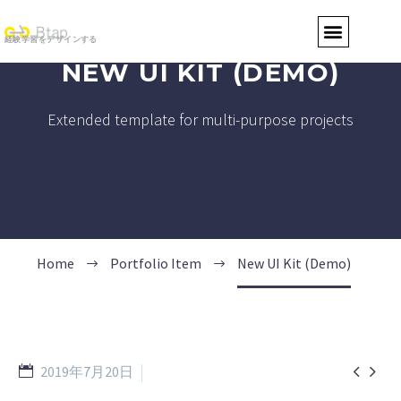
経験学習をデザインする
NEW UI KIT (DEMO)
Extended template for multi-purpose projects
Home
Portfolio Item
New UI Kit (Demo)


2019年7月20日
Splash Light - 01 (Demo)