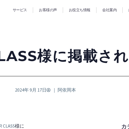
サービス
お客様の声
お役立ち情報
会社案内
 CLASS様に掲載さ
2024年 9月 17日
｜
阿依岡本
R CLASS
様に
カ